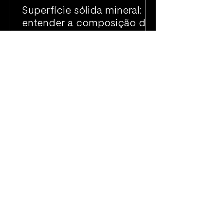
Superfície sólida mineral:
entender a composição do
material é essencial
Fique envolvido.
Inscreva-se no nosso
newsletter.
Inscrever-se