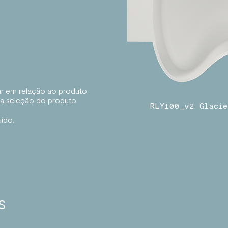
ar em relação ao produto
da seleção do produto.
RLY100_v2 Glacie
uído.
s