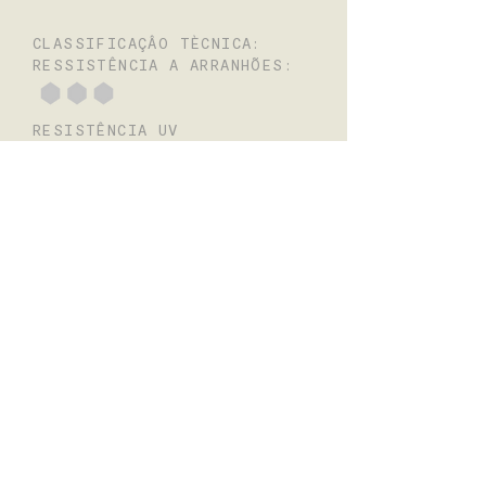
CLASSIFICAÇÂO TÈCNICA:
RESSISTÊNCIA A ARRANHÕES:
RESISTÊNCIA UV
FACILIDADE DE TERMOMOLDAGEM
TRANSLÚCIDO
Não
A COR EXIBIDA NA TELA
PODE VARIAR DO PRODUTO
REAL.
SOLICITE UMA AMOSTRA
ANTES DE ESCOLHER O
PRODUTO.