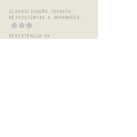
CLASSIFICAÇÂO TÈCNICA:
RESSISTÊNCIA A ARRANHÕES:
RESISTÊNCIA UV
FACILIDADE DE TERMOMOLDAGEM
TRANSLÚCIDO
Não
A COR EXIBIDA NA TELA
PODE VARIAR DO PRODUTO
REAL.
SOLICITE UMA AMOSTRA
ANTES DE ESCOLHER O
PRODUTO.