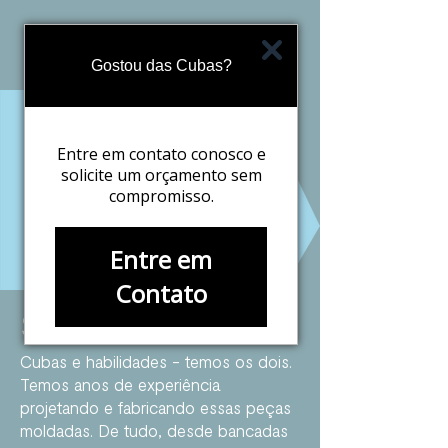
Gostou das Cubas?
Entre em contato conosco e
solicite um orçamento sem
compromisso.
Entre em
Contato
Shapes
Cubas e habilidades - temos os dois.
Temos anos de experiência
projetando e fabricando essas peças
moldadas. De tudo, desde bancadas