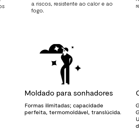
a riscos, resistente ao calor e ao
r
os
fogo.
Moldado para sonhadores
Formas ilimitadas; capacidade
G
perfeita, termomoldável, translúcida.
G
U
d