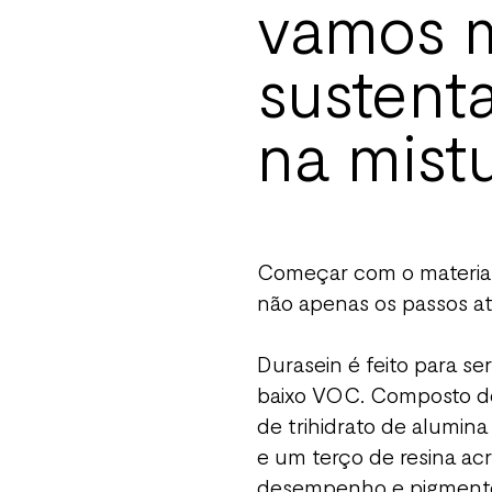
vamos m
sustent
na mist
Começar com o material
não apenas os passos at
Durasein é feito para se
baixo VOC. Composto de
de trihidrato de alumina
e um terço de resina acr
desempenho e pigment