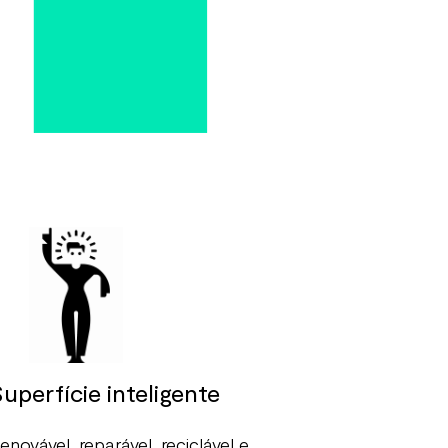
uperfície inteligente
enovável, reparável, reciclável e