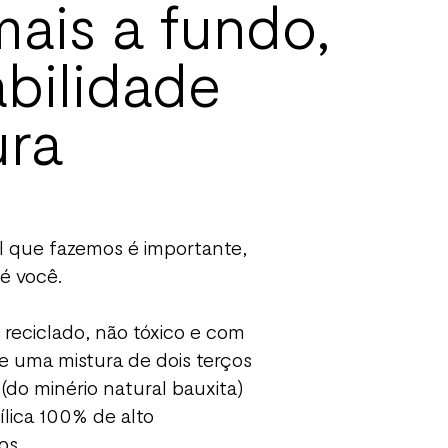
ais a fundo,
abilidade
ura
 que fazemos é importante,
é você.
r reciclado, não tóxico e com
 uma mistura de dois terços
 (do minério natural bauxita)
ílica 100% de alto
os.