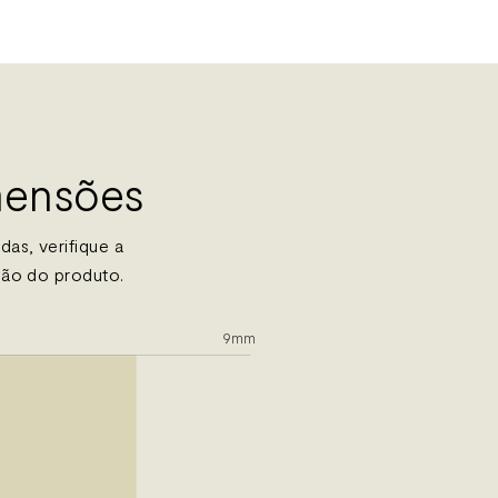
mensões
as, verifique a
ção do produto.
9mm