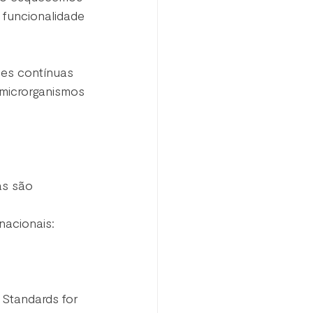
funcionalidade 
ies contínuas  
 microrganismos 
as são 
nacionais:
 Standards for 