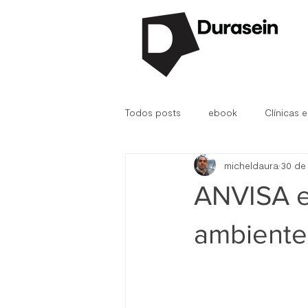
Todos posts
ebook
Clínicas e
micheldaura
30 de
Durasein®
D.Fab
Hospit
ANVISA e
ambiente 