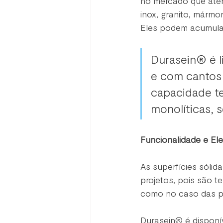
no mercado que aten
inox, granito, mármo
Eles podem acumular 
Durasein® é li
e com cantos
capacidade te
monolíticas, 
Funcionalidade e El
As superfícies sólid
projetos, pois são t
como no caso das p
Durasein® é disponí