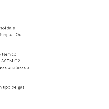
sólida e 
 fungos. Os 
 térmico, 
o ASTM G21, 
ao contrário de 
 tipo de gás 