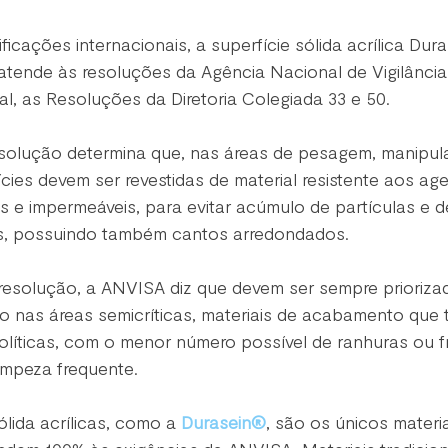
ficações internacionais, a superfície sólida acrílica Dur
atende às resoluções da Agência Nacional de Vigilância 
l, as Resoluções da Diretoria Colegiada 33 e 50.
esolução determina que, nas áreas de pesagem, manipul
cies devem ser revestidas de material resistente aos ag
sas e impermeáveis, para evitar acúmulo de partículas e d
s, possuindo também cantos arredondados.
esolução, a ANVISA diz que devem ser sempre prioriza
mo nas áreas semicríticas, materiais de acabamento que 
olíticas, com o menor número possível de ranhuras ou f
impeza frequente.
ólida acrílicas, como a 
Durasein®
, são os únicos materia