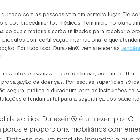
 cuidado com as pessoas vem em primeiro lugar. Ele co
o e dos procedimentos médicos. Tem início no planeja
 de quais materiais serão utilizados para receber e pro
r produtos com certificação internacional e que atende
pção. Por tudo isso, Durasein® vem atender às 
tendênc
r
.
om cantos e fissuras difíceis de limpar, podem facilitar 
propagação de doenças. Por isso, as superfícies sólidas
 segura, prática e duradoura para as instituições da sa
stalações é fundamental para a segurança dos pacientes
sólida acrílica Durasein® é um exemplo. O ma
 poros e proporciona mobiliários com eme
s. Trata-se de um produto inovador e que a