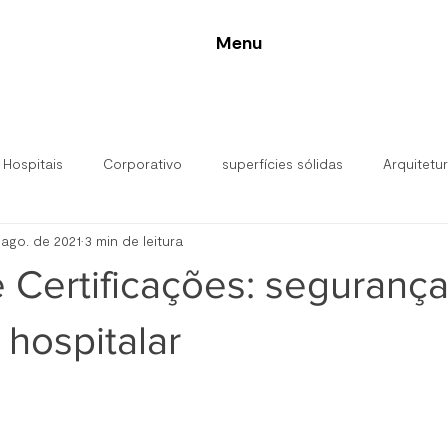
Menu
 Hospitais
Corporativo
superfícies sólidas
Arquitetu
 ago. de 2021
3 min de leitura
alar
 Certificações: seguranç
hospitalar