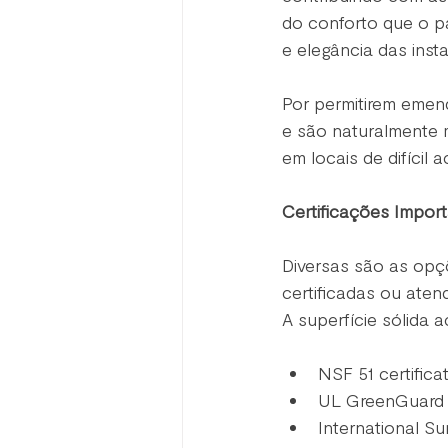
do conforto que o p
e elegância das inst
Por permitirem emend
e são naturalmente 
em locais de difícil
Certificações Impor
Diversas são as opç
certificadas ou at
A superfície sólida a
NSF 51 certifica
UL GreenGuard ce
International Su