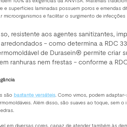
dem 100% às exigências da ANVISA. Materiais tradicio
re e superfícies laminadas possuem poros e emendas difí
microorganismos e facilitar o surgimento de infecções h
so, resistente aos agentes sanitizantes, im
 arredondados - como determina a RDC 33.
rmomoldável de Durasein® permite criar su
sem ranhuras nem frestas - conforme a RDC
egância
as são
bastante versáteis
. Como vimos, podem adaptar-s
ermomoldáveis. Além disso, são suaves ao toque, sem o i
edras. 
vel em diversas cores, capaz de atender também às de