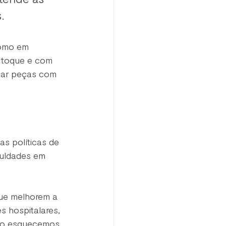
.
como em 
 toque e com 
iar peças com 
s políticas de 
culdades em 
que melhorem a 
 hospitalares, 
não esquecemos 