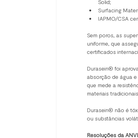
Solid;
Surfacing Materi
IAPMO/CSA certif
Sem poros, as superf
uniforme, que asseg
certificados interna
Durasein® foi aprova
absorção de água e 
que mede a resistênc
materiais tradicionais
Durasein® não é tóxi
ou substâncias volá
Resoluções da ANV