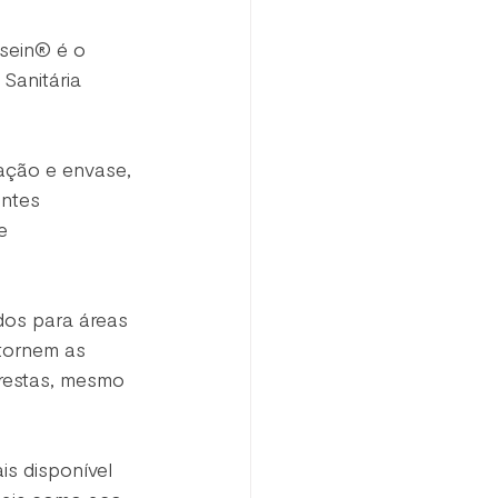
asein® é o 
Sanitária 
ação e envase, 
entes 
e 
dos para áreas 
tornem as 
restas, mesmo 
is disponível 