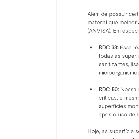
Além de possuir certi
material que melhor 
(ANVISA). Em especia
RDC 33:
 Essa r
todas as superfí
sanitizantes, li
microorganismo
RDC 50: 
Nessa r
críticas, e mes
superfícies mon
após o uso de l
Hoje, as superfície s