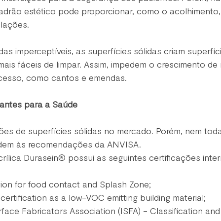
adrão estético pode proporcionar, como o acolhimento, 
alações.
as imperceptíveis, as superfícies sólidas criam superfíc
mais fáceis de limpar. Assim, impedem o crescimento de
 acesso, como cantos e emendas. 
tantes para a Saúde
ões de superfícies sólidas no mercado. Porém, nem tod
endem às recomendações da ANVISA.
crílica Durasein® possui as seguintes certificações inter
tion for food contact and Splash Zone;
rtification as a low-VOC emitting building material;
rface Fabricators Association (ISFA) - Classification and