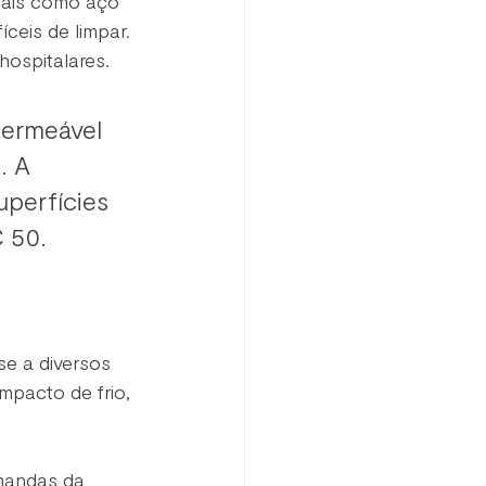
nais como aço 
ceis de limpar. 
ospitalares. 
permeável 
 A 
perfícies 
 50.
e a diversos 
mpacto de frio, 
mandas da 