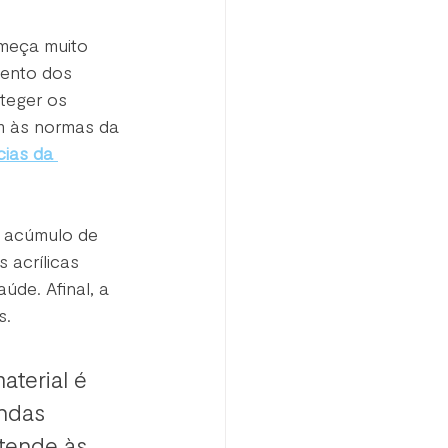
meça muito 
mento dos 
teger os 
m às normas da 
ias da 
o acúmulo de 
 acrílicas 
úde. Afinal, a 
. 
terial é 
ndas 
tende às 