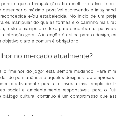
permite que a triangulação atinja melhor o alvo. Tecnic
e desenhar o máximo possível escrevendo e imaginando 
preconcebida e/ou estabelecida. No início de um projet
ra eu manipular do que as formas e o caminho mais rápi
a, testo e manipulo o fluxo para encontrar as palavras
a intenção geral. A intenção é crítica para o design, e
objetivo claro e comum é obrigatório.
hor no mercado atualmente?
é o “melhor do jogo” está sempre mudando. Para mim,
der de permanência e aqueles designers ou empresas 
uem proativamente para a conversa mais ampla de faz
s social e ambientalmente responsáveis ​​para o fut
e diálogo cultural contínuo é um compromisso que as