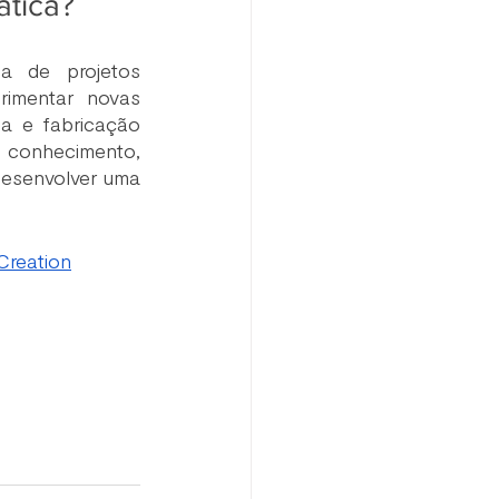
ática?
 de projetos 
imentar novas 
a e fabricação 
onhecimento, 
desenvolver uma 
Creation