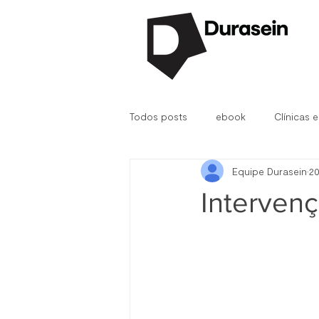
Todos posts
ebook
Clínicas e
Equipe Durasein
20
Durasein®
D.Fab
Hospit
Intervenç