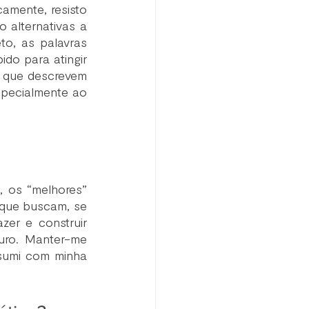
amente, resisto 
alternativas a 
o, as palavras 
do para atingir 
 que descrevem 
specialmente ao 
 os “melhores” 
que buscam, se 
er e construir 
uro. Manter-me 
sumi com minha 