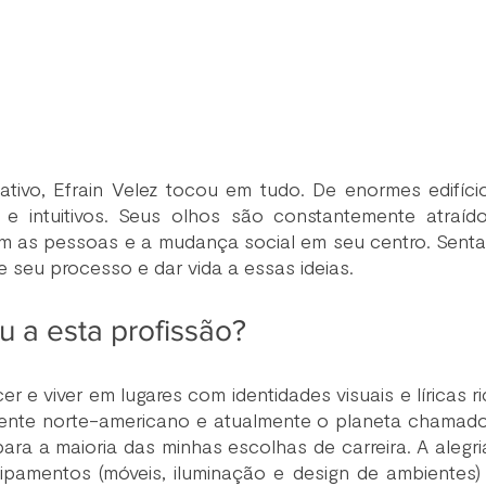
riativo, Efrain Velez tocou em tudo. De enormes edifíc
e intuitivos. Seus olhos são constantemente atraído
am as pessoas e a mudança social em seu centro. Senta
 seu processo e dar vida a essas ideias. 
u a esta profissão?
er e viver em lugares com identidades visuais e líricas 
nente norte-americano e atualmente o planeta chamado T
ara a maioria das minhas escolhas de carreira. A alegria
quipamentos (móveis, iluminação e design de ambientes)