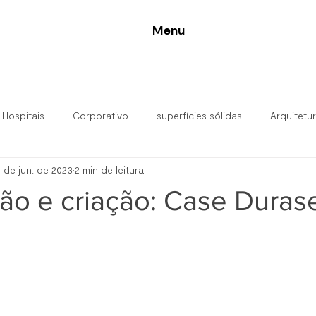
Menu
 Hospitais
Corporativo
superfícies sólidas
Arquitetu
 de jun. de 2023
2 min de leitura
alar
ão e criação: Case Duras