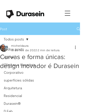
Post
Todos posts
micheldaura
Todos posts
18 de fev. de 2022
2 min de leitura
Curvas e forma únicas:
ebook
design inovador é Durasein
Clínicas e Hospitais
Corporativo
superfícies sólidas
Arquitetura
Residencial
Durasein®
D.Fab