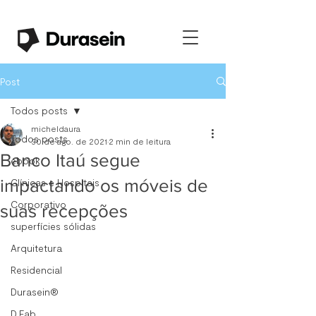
Post
Todos posts
micheldaura
Todos posts
30 de ago. de 2021
2 min de leitura
Banco Itaú segue
ebook
impactando os móveis de
Clínicas e Hospitais
Corporativo
suas recepções
superfícies sólidas
Arquitetura
Residencial
Durasein®
D.Fab