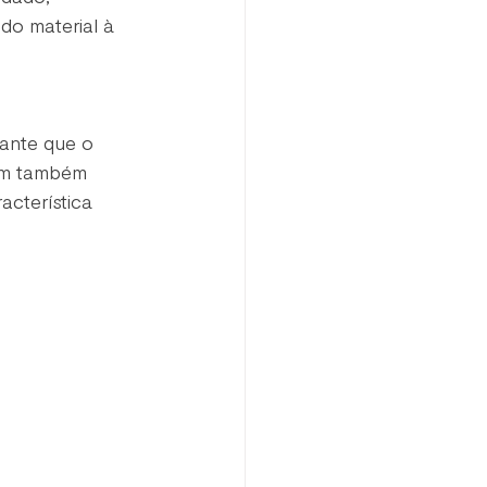
do material à 
sante que o 
ram também 
acterística 