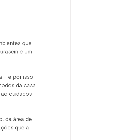
mbientes que 
urasein é um 
 - e por isso 
ômodos da casa 
 ao cuidados 
, da área de 
ações que a 