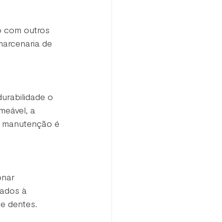
ão com outros 
marcenaria de 
urabilidade o 
meável, a 
 a manutenção é 
onar 
rados à 
e dentes.