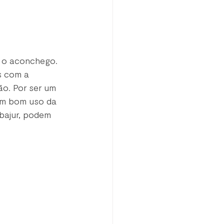
é o aconchego. 
s com a 
o. Por ser um 
 um bom uso da 
bajur, podem 