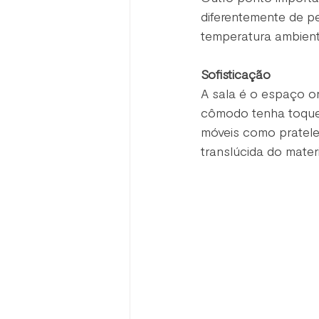
diferentemente de p
temperatura ambient
Sofisticação
A sala é o espaço on
cômodo tenha toques
móveis como prateleir
translúcida do mate