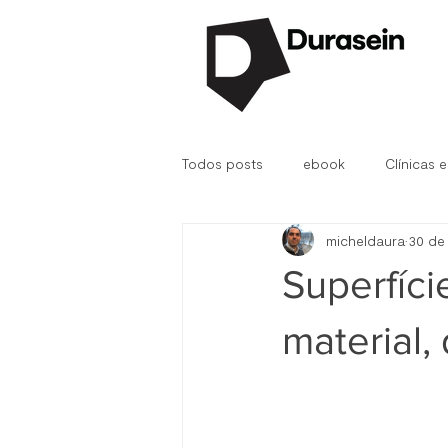
Todos posts
ebook
Clínicas e
micheldaura
30 de
Durasein®
D.Fab
Hospit
Superfíci
material,