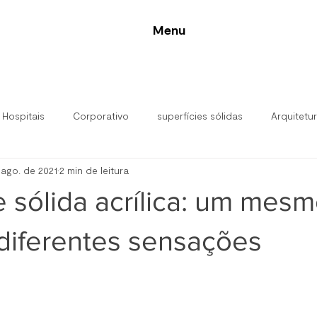
Menu
 Hospitais
Corporativo
superfícies sólidas
Arquitetu
 ago. de 2021
2 min de leitura
alar
e sólida acrílica: um mes
 diferentes sensações