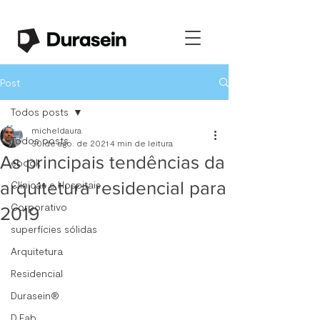
Post
Todos posts
micheldaura
Todos posts
30 de ago. de 2021
4 min de leitura
As principais tendências da
ebook
arquitetura residencial para
Clínicas e Hospitais
Corporativo
2019
superfícies sólidas
Arquitetura
Residencial
Durasein®
D.Fab