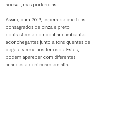
acesas, mas poderosas. 
Assim, para 2019, espera-se que tons 
consagrados de cinza e preto 
contrastem e componham ambientes 
aconchegantes junto a tons quentes de 
bege e vermelhos terrosos. Estes, 
podem aparecer com diferentes 
nuances e continuam em alta. 
O amarelo mostarda e o azul petróleo 
também aparecem, mas sem chamar 
muita atenção (apenas em alguns 
pontos). Já o verde profundo entra com 
força na decoração, através do uso de 
muitas plantas, que reforçam o contato 
com a natureza. 
Na 
paleta de cores de Durasein®
, você 