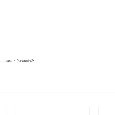
uitetura
Durasein®