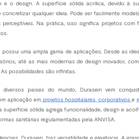
 e o design. A superfície sólida acrílica, devido à sua
concretizar qualquer ideia. Pode ser facilmente modelad
perceptíveis. Na prática, isso significa projetos com 
os.
n possui uma ampla gama de aplicações. Desde as ideias
órios, até as mais modernas de design inovador, com
. As possibilidades são infinitas. 
 diversos países do mundo, Durasein vem conquis
com aplicação em
 projetos hospitalares,
corporativos 
e 
r
 a superfície sólida agrega funcionalidade, design e acolh
ormas sanitárias regulamentadas pela ANVISA.   
enciais, Durasein  traz versatilidade e elegância. A gra