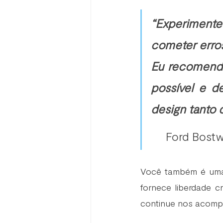
“Experiment
cometer erros
Eu recomendo 
possível e d
design tanto q
    Ford Bost
Você também é uma 
fornece liberdade cr
continue nos acompa