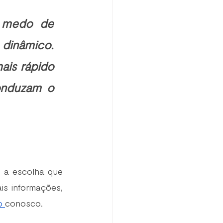
 medo de 
 dinâmico. 
is rápido 
onduzam o 
 a escolha que 
is informações, 
o 
conosco.