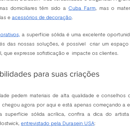
as domiciliares têm sido a 
Cuba Farm
, mas o materi
as e 
acessórios de decoração
. 
rativos,
 a superfície sólida é uma excelente oportunid
avés das nossas soluções, é possível  criar um espaço 
, que expresse sofisticação e  impacte os clientes.
ibilidades para suas criações
idade pedem materiais de alta qualidade e conselhos 
ê chegou agora por aqui e está apenas começando a e
a superfície sólida acrílica, confira a dica do artist
Bostwick, 
entrevistado pela Durasein USA
: