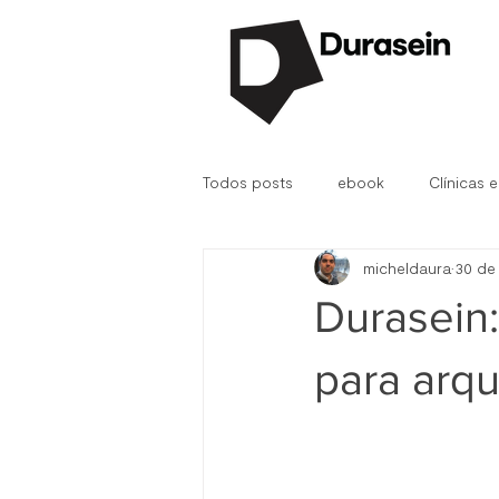
Todos posts
ebook
Clínicas e
micheldaura
30 de
Durasein®
D.Fab
Hospit
Durasein:
para arqu