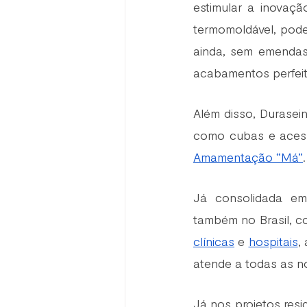
estimular a inovação
termomoldável, pode 
ainda, sem emendas 
acabamentos perfeit
Além disso, Durasei
como cubas e acess
Amamentação “Má”
Já consolidada em
também no Brasil, 
clínicas
 e 
hospitais
,
atende a todas as n
Já nos projetos resid