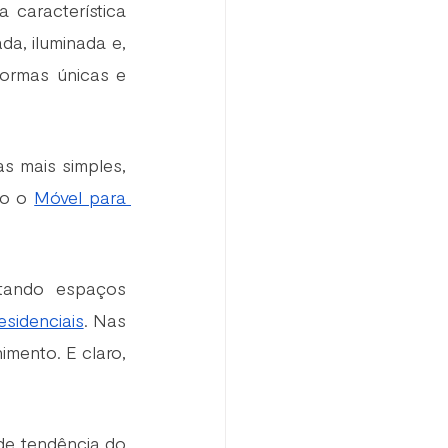
 característica 
a, iluminada e, 
formas únicas e 
 mais simples, 
o o 
Móvel para 
tando espaços 
esidenciais
. Nas 
imento. E claro, 
nde tendência do 