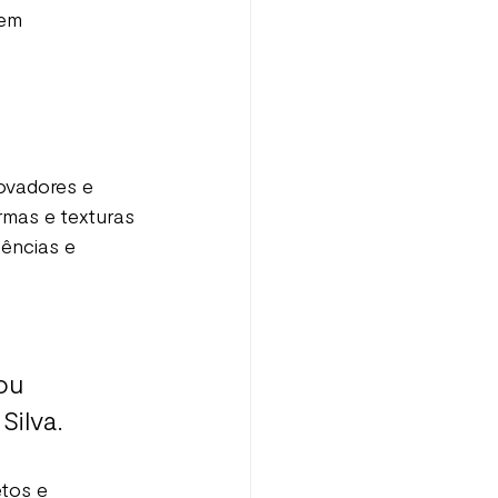
em 
ovadores e 
mas e texturas 
ências e 
 
ou 
Silva.
tos e 