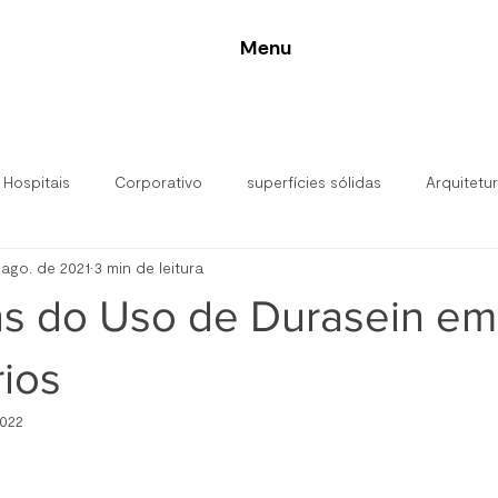
Menu
 Hospitais
Corporativo
superfícies sólidas
Arquitetu
 ago. de 2021
3 min de leitura
alar
s do Uso de Durasein em
ios
2022