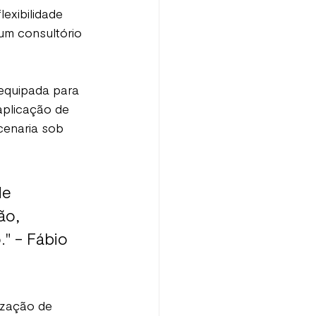
exibilidade 
um consultório 
equipada para 
aplicação de 
cenaria sob 
de 
o, 
" - Fábio 
ização de 