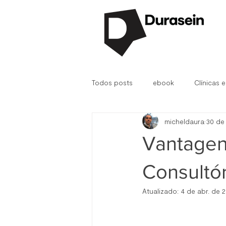
Todos posts
ebook
Clínicas e
micheldaura
30 de
Durasein®
D.Fab
Hospit
Vantagen
Consultór
Atualizado:
4 de abr. de 