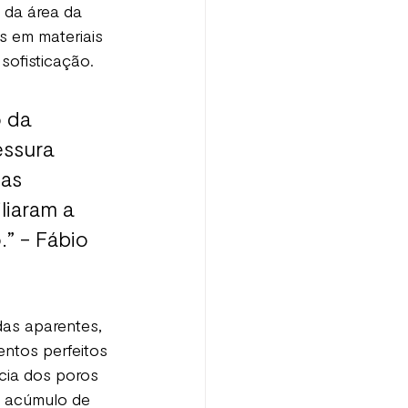
 da área da 
 em materiais 
sofisticação.
 da 
essura 
as 
liaram a 
” - Fábio 
das aparentes, 
entos perfeitos 
cia dos poros 
o acúmulo de 