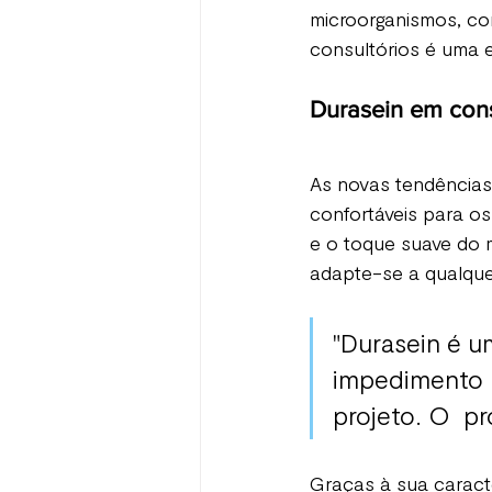
microorganismos, co
consultórios é uma e
Durasein em con
As novas tendências
confortáveis para o
e o toque suave do m
adapte-se a qualquer
"Durasein é u
impedimento n
projeto. O  p
Graças à sua caracte