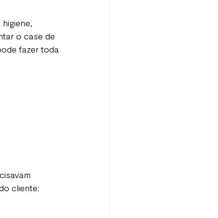
higiene, 
ntar o case de 
pode fazer toda 
ecisavam 
o cliente: 