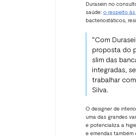
Durasein no consultó
saúde: 
o respeito às
bacteriostáticos, re
“Com Durasein
proposta do p
slim das banca
integradas, s
trabalhar com
Silva.
O designer de interi
uma das grandes vant
e potencializa a hi
e emendas também co